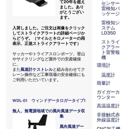
て20年を超え
センサー
ました。あり
雷検知パ
がとうござい
ッケージ
ます。
雷検知シ
ステム
入荷しました。ご注文は画像をクリック
LD350
してストライクアラートの詳細ページか
らどうぞ。（マイルとキロメーターの両
ストライ
表示、正規ストライクアラートです）
クアラー
ト雷警報
サッカーやトライアスロンポーツ、登山
機
やサイクリングなど屋外での安産確保
に、
環境計
また
風速計ケストレル
と組み合わせてク
レーン操作など工事現場の安全確保にも
温度計
ご利用いただいています。
雨量計
ガイガーカ
ウンター
WDL-01 ウィンドデータロガータイプ1
高温温度計
無人、無電源地域での風向風速データ収
非接触式赤
集
外線温度計
風向風速デー
CNC加工機