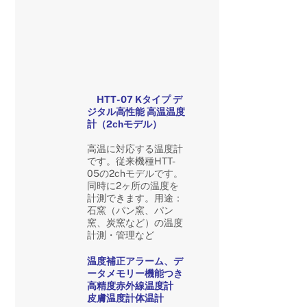
HTT-07 Kタイプ デ
ジタル高性能 高温温度
計（2chモデル）
高温に対応する温度計
です。
従来機種HTT-
05の2chモデルです。
同時に2ヶ所の温度を
計測できます。
用途：
石窯（パン窯、パン
窯、炭窯など）の温度
計測・管理など
温度補正アラーム、デ
ータメモリー機能つき
高精度赤外線温度計
皮膚温度計体温計