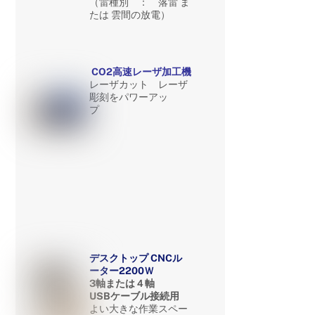
（雷種別 ： 落雷 ま
たは 雲間の放電）
CO2高速レーザ加工機
レーザカット レーザ
彫刻をパワーアッ
プ
デスクトップ CNCル
ーター2200Ｗ
3軸または４軸
USBケーブル接続用
よい大きな作業スペー