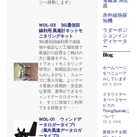
電磁波 測定
ジへ移動します）
器
赤外線熱探
知機
WDL-03
3G通信回
ラダーポジ
線利用
風速計ネットモ
ションイン
ニタリングキット
ディケータ
3G通信回線利用で遠隔
ー
地や仮設など工場現場で
風速計の設置をご検討の
Blog
方に最適モデル。
リモー
トでネットモニタリング
ホームページ
管理が、初期設定のわず
をリニューア
らわしさがなく、スムー
ルしています
ズに導入可能。よりデー
2月 5, 2018
タ更新の長期的・安定的
な管理、運用ができるウ
クラウドデー
ィンドデータロガーキッ
タベースサー
ト。すぐに現場でご利用
ビスの
できる状態まで・・・
ThingSpeakに
ついて
WDL-01 ウィンドデ
1月 3, 2018
ータロガータイプ1
（風向風速データロガ
新規ＨＰを開
ータイプ1)