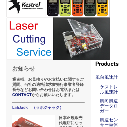
Products
お知らせ
風向風速計
業者様、お見積りやお支払いに関するご
質問、当社の適格請求書発行事業者登録
ケストレ
番号などお問い合わせはお電話または
ル風速計
CONTACT
からお願いいたします。
風向風速
データロ
LabJack （ラボジャック）
ガー
日本正規販売
風速セン
代理店になっ
サー単体