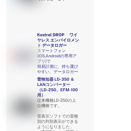
Kestrel DROP
ワイ
ヤレス エンバイロメン
ト データロガー
スマートフォン
(iOS,Androidの専用ア
プリ)で
簡易計測に、持ち運び
やすい、データロガー
雷検知器 LD-350 ＆
LANコンバーター
（LD-250、EFM-100
用）
従来機種LD-250
の上
位機種です。
雷表示ソフトでの雷種
別の判別表示ができる
ようになりました。