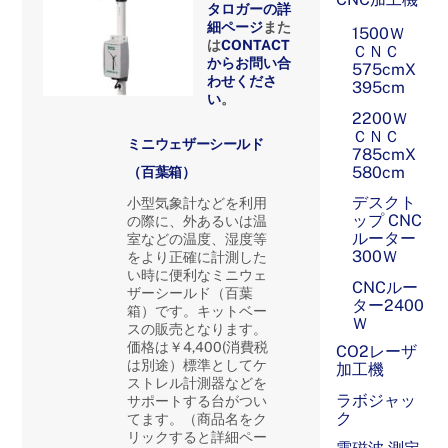
タロガーの詳
細ページ
また
1500Ｗ
は
CONTACT
ＣＮＣ
からお問い合
575cmX
わ
せくださ
395cm
い
。
2200Ｗ
ＣＮＣ
ミニウェザーシールド
785cmX
580cm
（百葉箱）
デスクト
小型気象計などを利用
ップ CNC
の際に、外あるいは温
ルーター
室などの温度、湿度等
300Ｗ
をより正確に計測した
い時に便利なミニウェ
CNCルー
ザーシールド（百葉
ター2400
箱）です。キットベー
Ｗ
スの販売となります。
価格は￥4,4
00(
消費税
CO2レーザ
は別途）標準としてケ
加工機
ストレル計測器などを
ラボジャッ
サポートする台がつい
ク
てます。（商品名をク
リックすると詳細ペー