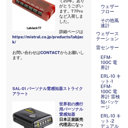
て20年。あり
がとうござい
ウェザー
ます。T7Pro
フロー
など入荷しま
その他風
した。
速計
詳細ページは
ウェザース
https://mistral.co.jp/products/labjac
テーション
k/
雷センサー
お問い合わせは
CONTACT
からお願いし
EFM-
ます。
100C 電
界計
ERL-10 キ
ット-1
EFM-
SAL-01 パーソナル雷感知器ストライク
100C 電
アラート
界計 雷検
知パッケ
世界初の携行
ージ
用パーソナル
雷感知器
ERL-10 キ
日本正規販売
ット-2
代理店になっ
デュアル