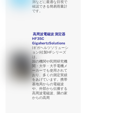
測などに最適な目視で
確認できる簡易雨量計
です。
高周波電磁波 測定器
HF35C
GigahertzSolutions
(ギガヘルツソリューシ
ョン)社製HFシリーズ
は、
国の機関や民間研究機
関・大学・大手電機メ
ーカーでも使用されて
おり、多くの測定実績
をあげています。携帯
基地局からの電磁波
や、外部から伝播する
高周波電磁波、隣の家
からの高周