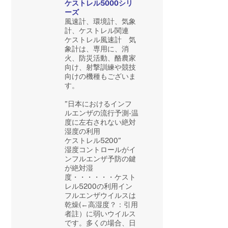
ケストレル5000シリ
ーズ
風速計、環境計、気象
計、ケストレル関連
ケストレル風速計 気
象計は、専用に、消
火、防災活動、酪農家
向け、射撃訓練や競技
向けの機種もございま
す。
”日本におけるインフ
ルエンザの流行予測-温
度に左右されない絶対
湿度の利用
ケストレル5200”
湿度コントロールがイ
ンフルエンザ予防の鍵
が絶対湿
度・・・・・・ケスト
レル5200の利用イン
フルエンザウイルスは
乾燥(←高湿度？：引用
者註）に弱いウイルス
です。多くの場合、日