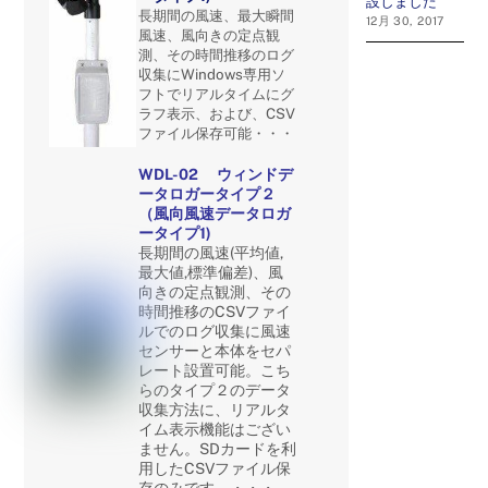
設しました
長期間の風速、最大瞬間
12月 30, 2017
風速、風向きの定点観
測、
その時間推移のログ
収集にWindows専用ソ
フトでリアルタイムに
グ
ラフ表示、
および、CSV
ファイル保存可能・・・
WDL-02 ウィンドデ
ータロガータイプ２
（風向風速データロガ
ータイプ1)
長期間の風速(平均値,
最大値,標準偏差)、風
向きの定点観測、その
時間推移のCSVファイ
ルでのログ収集に風速
センサーと本体をセパ
レート設置可能。
こち
らのタイプ２のデータ
収集方法に、リアルタ
イム表示機能はござい
ません。
SDカードを利
用したCSVファイル保
存のみです。・・・