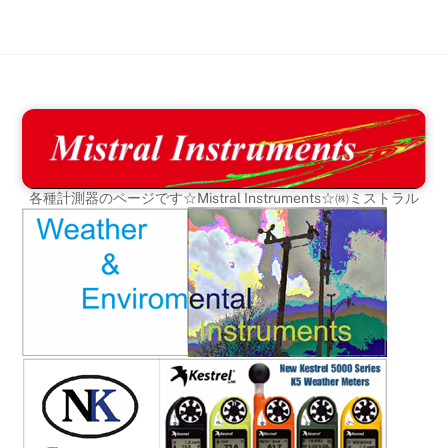
Skip
to
content
各種計測器のページです☆Mistral Instruments☆㈱ミストラル