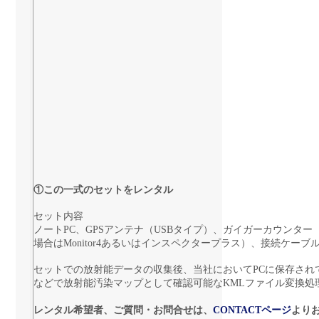
①この一式のセットをレンタル
セット内容
ノートPC、GPSアンテナ（USBタイプ）、ガイガーカウンタ
場合はMonitor4あるいはインスペクタープラス）、接続ケー
セットでの放射能データの収集後、当社においてPCに保存されているデ
などで放射能汚染マップとして確認可能なKMLファイル変換処
レンタル希望者、ご質問・お問合せは、
CONTACTページ
より