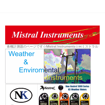
Skip
to
content
各種計測器のページです☆Mistral Instruments☆㈱ミストラル