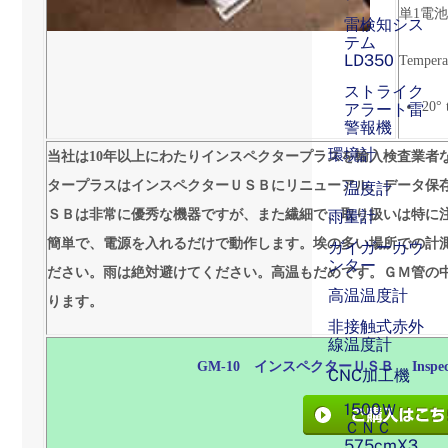
単1電池
雷検知シス
テム
LD350
Tempera
ストライク
20° 
アラート雷
警報機
環境計
当社は10年以上にわたりインスペクタープラスを輸入検査業者
タープラスはインスペクターＵＳＢにリニューアル、データ保
温度計
ＳＢは非常に優秀な機器ですが、また繊細で、取り扱いは特に
雨量計
簡単で、電源を入れるだけで動作します。
埃の多い場所での計
ガイガーカウ
ンター
ださい。雨は絶対避けてください。高温もだめです。ＧＭ管の
高温温度計
ります。
非接触式赤外
線温度計
GM-10
インスペクターＵＳＢ InspectorU
CNC加工機
1500Ｗ
ＣＮＣ
575cmX3