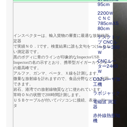
95cm
2200Ｗ
ＣＮＣ
785cmX5
80cm
インスペクターは、輸入貨物の審査に最適な放射線測
デスクトッ
定器
プ CNCル
で実績ＮＯ．1です。検査結果に誰も文句をつけられな
ーター300
い測定器です。
Ｗ
黒のボディに青のラインが印象的な
InspectorUSB
CNCルー
Inspectorの名の示すとおり、携帯型ガイガーカウンター
ター2400
の最高峰です。
Ｗ
アルファ、ガンマ、ベータ、Ｘ線を計測します。
微量な放射線を計れますので、食品分野などにも利用
CO2レーザ加
工機
できます。
岩石、港湾での放射線物質などに使われています。
ラボジャック
常時ＯＮの状態で200時間計測します。
ＵＳＢケーブルが付いてパソコンに接続、表示、デー
電磁波 測定
タ
器
赤外線熱探知
機