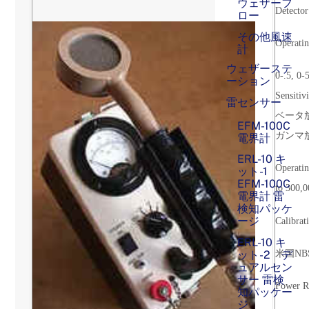
ウェザーフ
Detect
ロー
その他風速
Operati
計
ウェザーステ
0-.5, 0-
ーション
Sensit
雷センサー
ベータ放
EFM-100C
ガンマ放
電界計
ERL-10 キ
Operatin
ット-1
EFM-100C
to 300,
電界計 雷
検知パッケ
ージ
Calibrat
ERL-10 キ
米国N
ット-2 デ
ュアルセン
サー 雷検
Power R
知パッケー
ジ