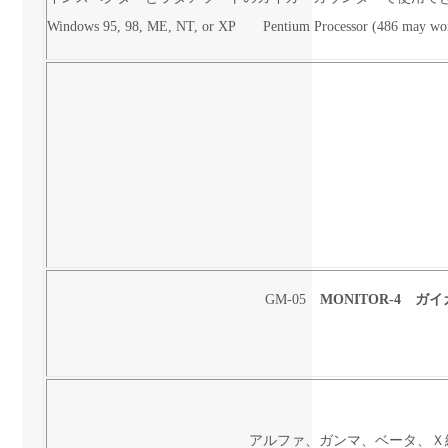
Windows 95, 98, ME, NT, or XP Pentium Processor (486 may w
GM-05
MONITOR-4 
アルファ、ガンマ、ベータ、Ｘ