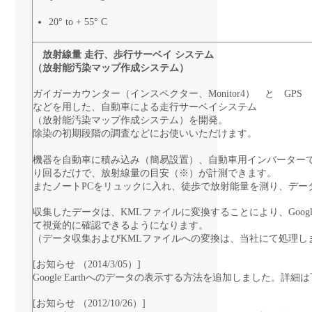
20° to + 55° C
放射線量 走行、歩行サーベイ システム
（放射能汚染マップ作成システム）
ガイガーカウンター（インスペクター、Monitor4） と GPS 
などを用した、自動車による走行サーベイシステム
（放射能汚染マップ作成システム）を開発。
除染の初期段階の調査などにお使いいただけます。
機器を自動車に積み込み（簡易設置）、自動車用インバーターでN
り回るだけで、放射線量の目安（※）が計測できます。
またノートPCをリュックに入れ、徒歩で放射能量を測り、デー
収集したデータは、KMLファイルに変換することにより、GoogleMa
て視覚的に確認できるようになります。
（データ収集およびKMLファイルへの変換は、当社にて処理し
[お知らせ （2014/3/05）]
Google Earthへのデータの表示する方法を追加しました。詳
[お知らせ （2012/10/26）]