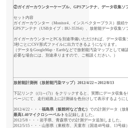
②ガイガーカウンターケーブル、GPSアンテナ、データ収集ソ
セット内容
ガイガーカウンター（Monitor4、インスペクタープラス）接続ケー
GPSアンテナ（USBタイプ：BU-353S4）、放射能データ収集ソ
ガイガーカウンターとPCを別途準備いただければ、データ収集
3秒ごとにCSV形式ファイルに出力できるようになります。
（データをGoogleMap・Earthなどで放射能汚染マップとし
必要な場合には、別途承りますので、ご相談ください。）
放射能計測例（放射能汚染マップ）2012/4/22～2012/8/13
下記リンク（(1)～(7)）をクリックすると、実際にデータ収集を行
ページにて、走行経路上に計測値を色分けして表示するように
2012/4/22・・・
福島県（飯館村など含む）
での計測データ（放
最高1.40マイクロシーベルト
を記録しました。
2012/5/8・・・岩手県、青森県での計測データ追加しました。
2012/5/15・・・山形県（東根市、天童市（国道48号線、13