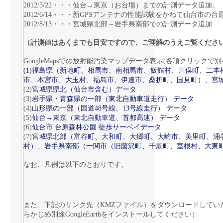
2012/5/22・・・仙台→東京（お台場）までの計測データ追加
2012/6/14・・・新GPSアンテナの性能試験をかねて仙台市
2012/8/13・・・宮城県北部～岩手県南部での計測データ追加
（計測値はあくまでも目安ですので、ご理解のうえご覧くださ
GoogleMapsでの放射能汚染マップデータ表示(各項クリックで
(1)福島県（新地町、相馬市、南相馬市、飯館村、川俣町、二
市、本宮市、大玉村、福島市、伊達市、桑折町、国見町）、宮
(2)
宮城県県北（仙台市含む）データ
(3)
岩手県・青森県の一部（東北自動車道走行） データ
(4)
山形県の一部（国道48号線、13号線走行） データ
(5)
仙台→東京（東北自動車道、首都高速） データ
(6)
仙台市 台原森林公園 徒歩サーベイデータ
(7)
宮城県北部（富谷町、大和町、大郷町、大崎市、美里町、涌
村）、岩手県南部（一関市（旧藤沢町、千厩町、室根村、大東
なお、凡例は以下のとおりです。
また、下記のリンク先（KMZファイル）をダウンロードしていただく
らかじめ別途GoogleEarthをインストールしてください）