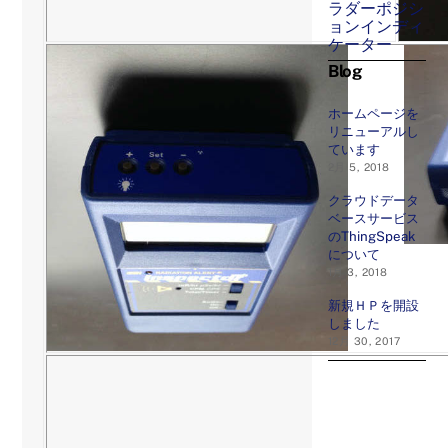
ラダーポジシ
ョンインディ
ケーター
Blog
ホームページを
リニューアルし
ています
2月 5, 2018
クラウドデータ
ベースサービス
のThingSpeak
について
1月 3, 2018
新規ＨＰを開設
しました
12月 30, 2017