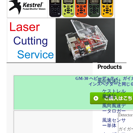
Products
GM-30
ヘビーデュティ ガ
風向風速計
インスペクターと同じ
ケストレル
風速計
風向風速デ
ータロガー
Detecto
風速センサ
ー単体
ガイガ