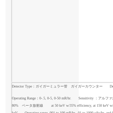
Detector Type：ガイガーミュラー管 ガイガーカウンター Detector 
Operating Range：0-.5, 0-5, 0-50 mR/hr. Sensitivity ：アルファ放
80% ベータ放射線 at 50 keV w/35% efficiency, at 150 
keV Operating range .001 to 100 mR/hr, .01 to 1000 μSv/hr, and 