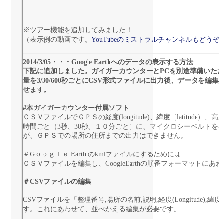
※ツアー機能を追加してみました！
（表示例の動画です。
YouTubeのミストラルチャンネルもどう
2014/3/05・・・Google Earthへのデータの表示する方法
下記に追加しました。ガイガーカウンターとPCを別途準備い
量を3/30/600秒ごとにCSV形式ファイルに出力後、データを編集し、
せます。
#本ガイガーカウンター付属ソフト
ＣＳＶファイルでＧＰＳの経度(longitude)、緯度（latitude）、高度(a
時間ごと（3秒、30秒、１０分ごと）に、マイクロシーベルト
が、ＧＰＳでの場所の住所までの出力はできません。
＃Gｏｏｇｌｅ Earth のkmlファイルにするためには
ＣＳＶファイルを編集し、GoogleEarthの順番フォーマット
＃CSVファイルの編集
CSVファイルを「整理番号,場所の名前,説明,経度(Longitude),緯度(L
す。これにあわせて、並べかえる編集が必要です。