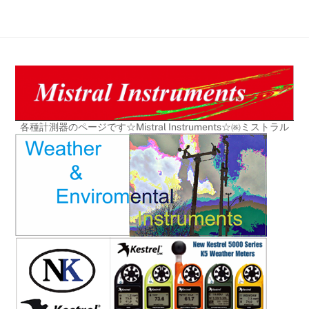
Skip
to
content
各種計測器のページです☆Mistral Instruments☆㈱ミストラル