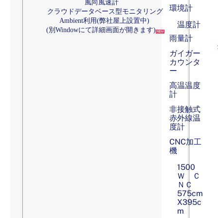
風向風速計
環境計
クラウドデータベース型モニタリング
Ambient利用(弊社屋上設置中)
温度計
(別Windowにて詳細画面が開きます)
雨量計
ガイガー
カウンタ
ー
高温温度
計
非接触式
赤外線温
度計
CNC加工
機
1500
Ｗ Ｃ
ＮＣ
575cm
X395c
m