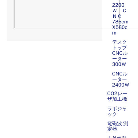
2200
Ｗ Ｃ
ＮＣ
785cm
X580c
m
デスク
トップ
CNCル
ーター
300Ｗ
CNCル
ーター
2400Ｗ
CO2レー
ザ加工機
ラボジャ
ック
電磁波 測
定器