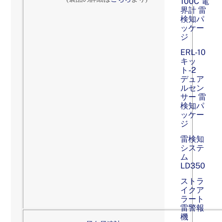
100C 電
界計 雷
検知パ
ッケー
ジ
ERL-10
キッ
ト-2
デュア
ルセン
サー 雷
検知パ
ッケー
ジ
雷検知
システ
ム
LD350
ストラ
イクア
ラート
雷警報
機