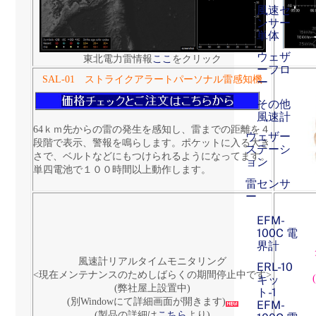
風速セ
ンサー
単体
ウェザ
東北電力雷情報
ここ
をクリック
ーフロ
SAL-01 ストライクアラートパーソナル雷感知機
ー
その他
風速計
64ｋｍ先からの雷の発生を感知し、雷までの距離を４
ウェザー
段階で表示、警報を鳴らします。ポケットに入る大き
ステーシ
さで、ベルトなどにもつけられるようになってます。
ョン
単四電池で１００時間以上動作します。
雷センサ
ー
EFM-
100C 電
界計
風速計リアルタイムモニタリング
ERL-10
<現在メンテナンスのためしばらくの期間停止中です>
キッ
(弊社屋上設置中)
ト-1
(別Windowにて詳細画面が開きます)
EFM-
(製品の詳細は
こちら
より)