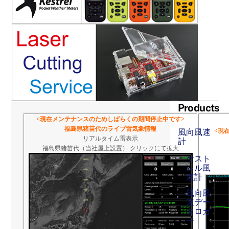
Products
<現在メンテナンスのためしばらくの期間停止中です>
福島県猪苗代のライブ雷気象情報
<現
風向風速
リアルタイム雷表示
計
福島県猪苗代（当社屋上設置） クリックにて拡大
ケスト
レル風
速計
風向風
速デー
タロガ
ー