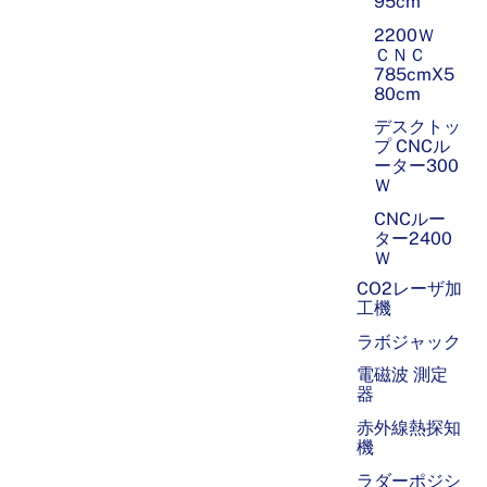
95cm
2200Ｗ
ＣＮＣ
785cmX5
80cm
デスクトッ
プ CNCル
ーター300
Ｗ
CNCルー
ター2400
Ｗ
CO2レーザ加
工機
ラボジャック
電磁波 測定
器
赤外線熱探知
機
ラダーポジシ