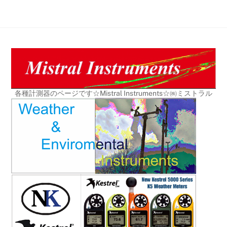
Skip
to
content
各種計測器のページです☆Mistral Instruments☆㈱ミストラル