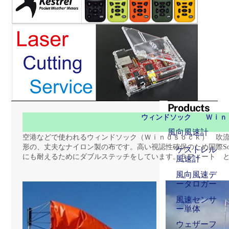
Products
ウィンドソック Ｗｉｎ
風向風速計
空港などで使われるウィンドソック（Ｗｉｎｄｓｏｃｋ） 吹
形の、丈夫なナイロン製の布です。
高い視認性確保のため国際S
ケストレル
にも耐えるためにダブルステッチをしています。
５フィート 
風速計
風向風速デ
ータロガー
風速センサ
ー単体
ウェザーフ