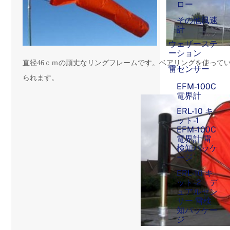
ロー
その他風速
計
ウェザーステ
ーション
直径46ｃｍの頑丈なリングフレームです。ベアリングを使って
雷センサー
られます。
EFM-100C
電界計
ERL-10 キ
ット-1
EFM-100C
電界計 雷
検知パッケ
ージ
ERL-10 キ
ット-2 デ
ュアルセン
サー 雷検
知パッケー
ジ