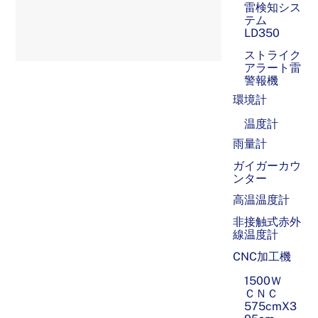
雷検知シス
テム
LD350
ストライク
アラート雷
警報機
環境計
温度計
雨量計
ガイガーカウ
ンター
高温温度計
非接触式赤外
線温度計
CNC加工機
1500Ｗ
ＣＮＣ
575cmX3